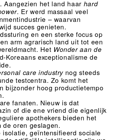
n. Aangezien het land haar
hard
. Er werd massaal veel
 power
inmentindustrie – waarvan
ijd succes genieten.
dssturing en een sterke focus op
een arm agrarisch land uit tot een
wereldmacht. Het
Wonder aan de
uid-Koreaans exceptionalisme de
ide.
nog steeds
rsonal care industry
unde testcentra. Zo komt het
en bijzonder hoog productietempo
n.
care fanaten. Nieuw is dat
in of die ene vriend die eigenlijk
Reguliere apothekers bieden het
m de oren geslagen.
solatie, geïntensifieerd sociale
 artificiële intelligentie zijn we