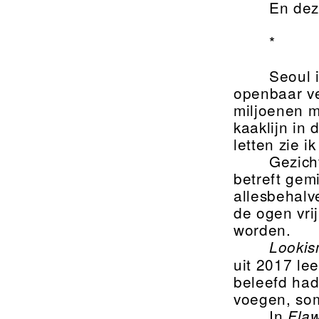
En dez
*
Seoul 
openbaar ve
miljoenen m
kaaklijn in
letten zie 
Gezich
betreft gem
allesbehalv
de ogen vri
worden.
Looki
uit 2017 le
beleefd had.
voegen, som
In
Flaw