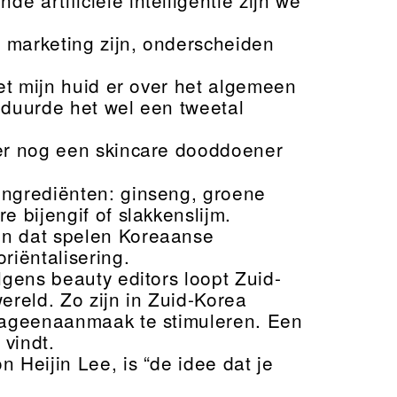
 marketing zijn, onderscheiden
et mijn huid er over het algemeen
 duurde het wel een tweetal
 er nog een skincare dooddoener
ingrediënten: ginseng, groene
e bijengif of slakkenslijm.
en dat spelen Koreaanse
riëntalisering.
lgens beauty editors loopt Zuid-
reld. Zo zijn in Zuid-Korea
llageenaanmaak te stimuleren. Een
 vindt.
n Heijin Lee, is “de idee dat je