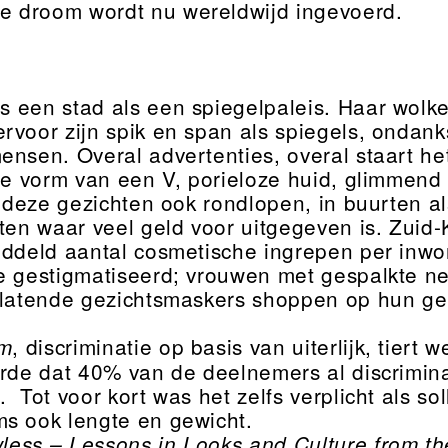
e droom wordt nu wereldwijd ingevoerd.
is een stad als een spiegelpaleis. Haar wol
rvoor zijn spik en span als spiegels, ondan
ensen. Overal advertenties, overal staart he
 de vorm van een V, porieloze huid, glimmend 
ik deze gezichten ook rondlopen, in buurte
ten waar veel geld voor uitgegeven is. Zuid-
iddeld aantal cosmetische ingrepen per inwone
e gestigmatiseerd; vrouwen met gespalkte 
jlatende gezichtsmaskers shoppen op hun g
, discriminatie op basis van uiterlijk, tiert
sm
erde dat 40% van de deelnemers al discriminat
 Tot voor kort was het zelfs verplicht als sol
s ook lengte en gewicht.
less – Lessons in Looks and Culture from th