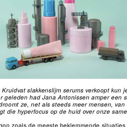
 Kruidvat slakkenslijm serums verkoopt kun 
ar geleden had Jana Antonissen amper een sk
droomt ze, net als steeds meer mensen, van 
gt die hyperfocus op de huid over onze sam
gon zoals de meeste beklemmende situaties i