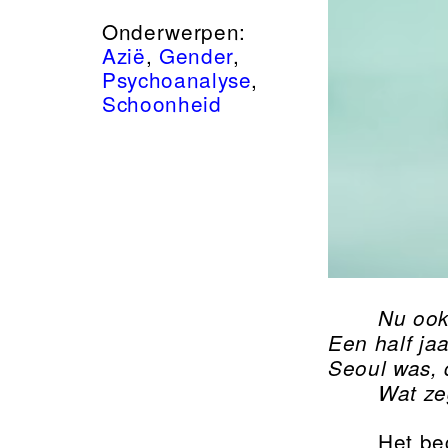
Onderwerpen:
Azië
,
Gender
,
Psychoanalyse
,
Schoonheid
Nu ook
Een half ja
Seoul was, 
Wat ze
Het be