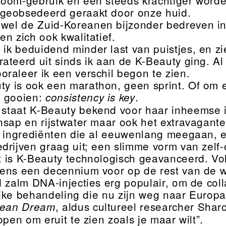
geobsedeerd geraakt door onze huid.
wel de Zuid-Koreanen bijzonder bedreven in
n zich ook kwalitatief.
 ik beduidend minder last van puistjes, en zi
ateerd uit sinds ik aan de K-Beauty ging. Al
raleer ik een verschil begon te zien.
ty is ook een marathon, geen sprint. Of om
e gooien:
.
consistency is key
 staat K-Beauty bekend voor haar inheemse 
sap en rijstwater maar ook het extravaganter
e ingrediënten die al eeuwenlang meegaan, 
drijven graag uit; een slimme vorm van zelf-o
ot is K-Beauty technologisch geavanceerd. Vo
ens een decennium voor op de rest van de we
d zalm DNA-injecties erg populair, om de co
lijke behandeling die nu zijn weg naar Europa
, aldus cultureel researcher Sharo
rean Dream
open om eruit te zien zoals je maar wilt”.