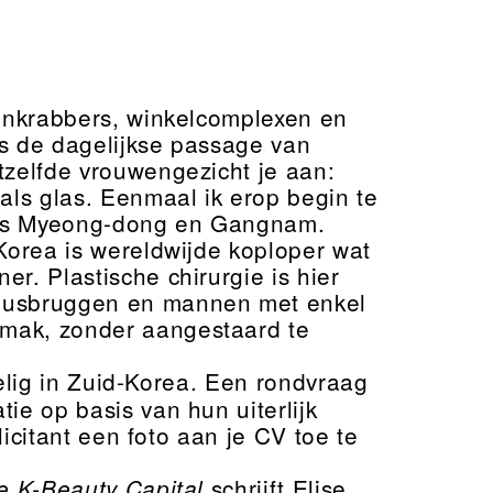
kenkrabbers, winkelcomplexen en
ks de dagelijkse passage van
tzelfde vrouwengezicht je aan:
als glas. Eenmaal ik erop begin te
n als Myeong-dong en Gangnam.
Korea is wereldwijde koploper wat
r. Plastische chirurgie is hier
neusbruggen en mannen met enkel
emak, zonder aangestaard te
 welig in Zuid-Korea. Een rondvraag
ie op basis van hun uiterlijk
licitant een foto aan je CV toe te
schrijft Elise
e K-Beauty Capital