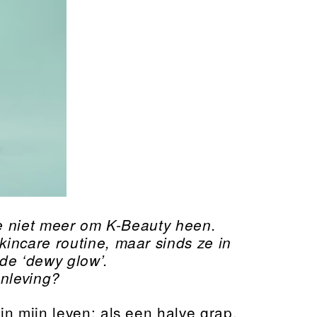
je niet meer om K-Beauty heen.
incare routine, maar sinds ze in
de ‘dewy glow’.
enleving?
n mijn leven: als een halve grap.