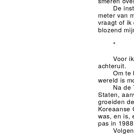
smeren over
De inst
meter van me
vraagt of i
blozend mij
*
Voor i
achteruit.
Om te 
wereld is mo
Na de 
Staten, aan
groeiden de
Koreaanse O
was, en is,
pas in 1988
Volgen