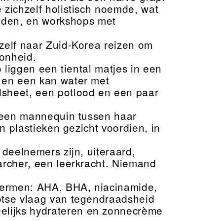
 zichzelf holistisch noemde, wat
oden, en workshops met
zelf naar Zuid-Korea reizen om
onheid.
o liggen een tiental matjes in een
t en een kan water met
dsheet, een potlood en een paar
t een mannequin tussen haar
jn plastieken gezicht voordien, in
 deelnemers zijn, uiteraard,
earcher, een leerkracht. Niemand
termen: AHA, BHA, niacinamide,
lotse vlaag van tegendraadsheid
elijks hydrateren en zonnecrème