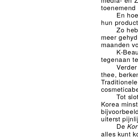
toenemend 
En hoe
hun producte
Zo heb
meer gehydr
maanden voo
K-Beau
tegenaan t
Verder
thee, berken
Traditionel
cosmeticabe
Tot sl
Korea minst
bijvoorbeel
uiterst pijn
De
Ko
alles kunt k