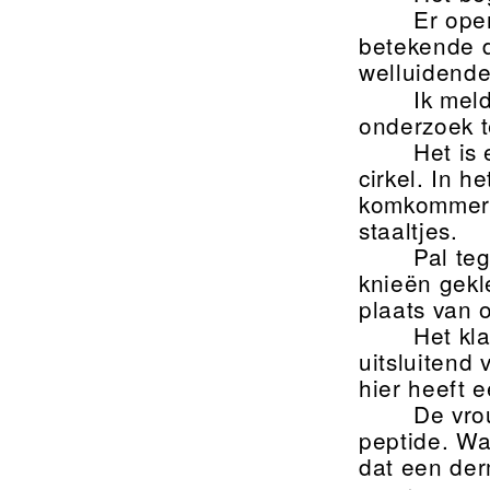
Er ope
betekende 
welluidende
Ik mel
onderzoek t
Het is 
cirkel. In 
komkommersc
staaltjes.
Pal te
knieën gekle
plaats van 
Het kl
uitsluitend
hier heeft e
De vro
peptide. Wa
dat een der