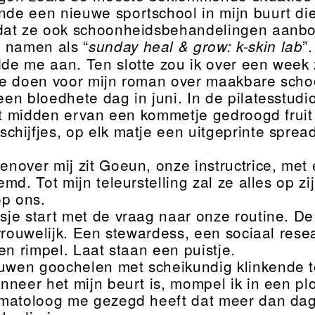
nde een nieuwe sportschool in mijn buurt die
dat ze ook schoonheidsbehandelingen aanb
 namen als “
”.
sunday heal & grow: k-skin lab
dde me aan. Ten slotte zou ik over een week 
e doen voor mijn roman over maakbare scho
een bloedhete dag in juni. In de pilatesstudi
het midden ervan een kommetje gedroogd frui
hijfjes, op elk matje een uitgeprinte sprea
genover mij zit Goeun, onze instructrice, me
md. Tot mijn teleurstelling zal ze alles op zi
op ons.
asje start met de vraag naar onze routine. De
 vrouwelijk. Een stewardess, een sociaal res
en rimpel. Laat staan een puistje.
uwen goochelen met scheikundig klinkende 
nneer het mijn beurt is, mompel ik in een p
matoloog me gezegd heeft dat meer dan dag