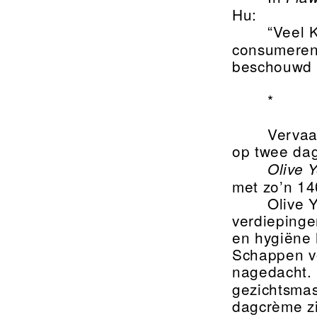
Hu:
“Veel 
consumeren
beschouwd a
*
Vervaar
op twee dag
Olive 
met zo’n 14
Olive 
verdiepinge
en hygiëne 
Schappen vo
nagedacht. 
gezichtsmas
dagcrème zij