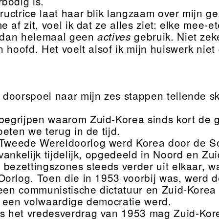
bodig is.
ructrice laat haar blik langzaam over mijn ge
 af zit, voel ik dat ze alles ziet: elke mee-e
k dan helemaal geen
gebruik. Niet zek
actives
n hoofd. Het voelt alsof ik mijn huiswerk nie
k doorspoel naar mijn zes stappen tellende s
begrijpen waarom Zuid-Korea sinds kort de g
eten we terug in de tijd.
Tweede Wereldoorlog werd Korea door de So
vankelijk tijdelijk, opgedeeld in Noord en Z
 bezettingszones steeds verder uit elkaar, w
orlog. Toen die in 1953 voorbij was, werd de
 een communistische dictatuur en Zuid-Korea
 een volwaardige democratie werd.
s het vredesverdrag van 1953 mag Zuid-Kor