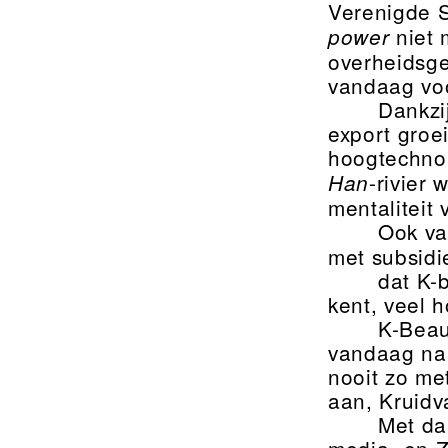
Verenigde S
niet 
power
overheidsge
vandaag voo
Dankzi
export groei
hoogtechnol
-rivier
Han
mentaliteit 
Ook va
met subsidi
dat K-
kent, veel 
K-Beau
vandaag naa
nooit zo me
aan, Kruidv
Met da
media- en Z