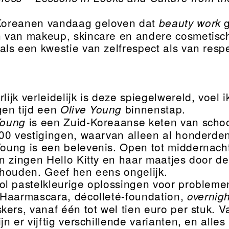
Koreanen vandaag geloven dat
g
beauty work
 van makeup, skincare en andere cosmetisc
ls een kwestie van zelfrespect als van res
lijk verleidelijk is deze spiegelwereld, voel 
en tijd een
binnenstap.
Olive Young
is een Zuid-Koreaanse keten van scho
Young
00 vestigingen, waarvan alleen al honderden 
Young is een belevenis. Open tot middernac
n zingen Hello Kitty en haar maatjes door d
houden. Geef hen eens ongelijk.
l pastelkleurige oplossingen voor probleme
Haarmascara, décolleté-foundation,
overnigh
kers, vanaf één tot wel tien euro per stuk. V
n er vijftig verschillende varianten, en alles