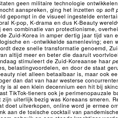
taten geen militaire technologie ontwikkele
mocht aanspreken, ging het inzetten op
soft
ld gepompt in de visueel ingestelde enterta
ral K-pop, K-drama en dus K-Beauty wereldw
j een combinatie van protectionisme, overhei
de Zuid-Korea in amper dertig jaar tijd van 
ogische en -ontwikkelde samenleving; een 
 wordt deze snelle transformatie genoemd, Z
van altijd meer en beter die daaruit voortvloe
ndaag stimuleert de Zuid-Koreaanse haar
pe
es, belastingvoordelen, en door de staat ger
beauty niet alleen betaalbaar is, maar ook e
hoger dan dat van haar westerse concurrente
ty is al een klein decennium een hit bij skin
st TikTok-tieners ook je perimenopauzale baz
t zijn uiterlijk bezig was Koreaans smeren. 
at doet uitverkopen, online word je ermee o
nk aan de toxische cocktail van pandemische i
oom-gebruik en een steeds krachtiger wordende