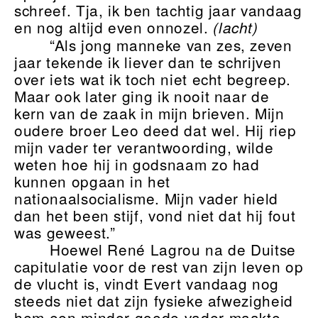
schreef. Tja, ik ben tachtig jaar vandaag
en nog altijd even onnozel.
(lacht)
“Als jong manneke van zes, zeven
jaar tekende ik liever dan te schrijven
over iets wat ik toch niet echt begreep.
Maar ook later ging ik nooit naar de
kern van de zaak in mijn brieven. Mijn
oudere broer Leo deed dat wel. Hij riep
mijn vader ter verantwoording, wilde
weten hoe hij in godsnaam zo had
kunnen opgaan in het
nationaalsocialisme. Mijn vader hield
dan het been stijf, vond niet dat hij fout
was geweest.”
Hoewel René Lagrou na de Duitse
capitulatie voor de rest van zijn leven op
de vlucht is, vindt Evert vandaag nog
steeds niet dat zijn fysieke afwezigheid
hem een minder goede vader maakte.