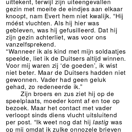
uittekent, terwijl zijn uiteengevallen
gezin met moeite de eindjes aan elkaar
knoopt, nam Evert hem niet kwalijk. “Hij
móést vluchten. Als hij hier was
gebleven, was hij gefusilleerd. Dat hij
zijn gezin achterliet, was voor ons
vanzelfsprekend.
“Wanneer ik als kind met mijn soldaatjes
speelde, liet ik de Duitsers altijd winnen.
Voor mij waren zij ‘de goeden’, ik wist
niet beter. Maar de Duitsers hadden niet
gewonnen. Vader had geen geluk
gehad, zo redeneerde ik.”
Zijn broers en zus ziet hij op de
speelplaats, moeder komt af en toe op
bezoek. Maar het contact met vader
verloopt sinds diens vlucht uitsluitend
per post. “Ik weet nog dat hij
was
lastig
op mij omdat ik zulke onnozele brieven