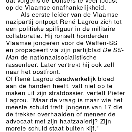
dat volgens de Duitsers te veel focust
op de Vlaamse onafhankelijkheid.
Als eerste leider van de Vlaamse
nazipartij ontpopt René Lagrou zich tot
een politieke spilfiguur in de militaire
collaboratie. Hij ronselt honderden
Vlaamse jongeren voor de Waffen-SS
en propageert via zijn partijblad
De SS-
de nationaalsocialistische
Man
rassenleer. Later vertrekt hij ook zelf
naar het oostfront.
Of René Lagrou daadwerkelijk bloed
aan de handen heeft, valt niet op te
maken uit zijn strafdossier, vertelt Pieter
Lagrou. “Maar de vraag is maar wie het
meeste schuld treft: jongens van 17 die
de trekker overhaalden of meneer de
advocaat met zijn haatzaaierij? Zijn
morele schuld staat buiten kijf.”