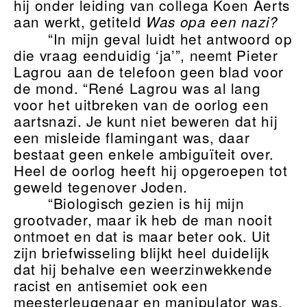
hij onder leiding van collega Koen Aerts
aan werkt, getiteld
Was opa een nazi?
“In mijn geval luidt het antwoord op
die vraag eenduidig ‘ja’”, neemt Pieter
Lagrou aan de telefoon geen blad voor
de mond. “René Lagrou was al lang
voor het uitbreken van de oorlog een
aartsnazi. Je kunt niet beweren dat hij
een misleide flamingant was, daar
bestaat geen enkele ambiguïteit over.
Heel de oorlog heeft hij opgeroepen tot
geweld tegenover Joden.
“Biologisch gezien is hij mijn
grootvader, maar ik heb de man nooit
ontmoet en dat is maar beter ook. Uit
zijn briefwisseling blijkt heel duidelijk
dat hij behalve een weerzinwekkende
racist en antisemiet ook een
meesterleugenaar en manipulator was.