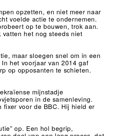
mpen opzetten, en niet meer naar
icht voelde actie te ondernemen.
probeert op te bouwen, trok aan.
k vatten het nog steeds niet
tie, maar sloegen snel om in een
 In het voorjaar van 2014 gaf
erp op opposanten te schieten.
ekraïense mijnstadje
ovjetsporen in de samenleving.
 fixer voor de BBC. Hij hield er
tie” op. Een hol begrip,
ren deel van een lang proces, dat