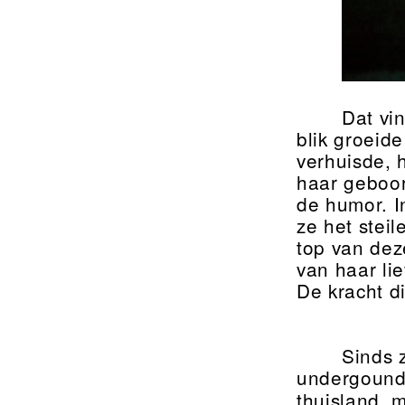
Dat vi
blik groeid
verhuisde, 
haar geboor
de humor. In
ze het stei
top van dez
van haar lie
De kracht di
Sinds 
undergoundf
thuisland, 