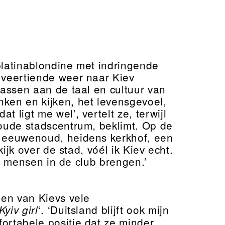
platinablondine met indringende
 veertiende weer naar Kiev
passen aan de taal en cultuur van
nken en kijken, het levensgevoel,
 ligt me wel’, vertelt ze, terwijl
 oude stadscentrum, beklimt. Op de
n eeuwenoud, heidens kerkhof, een
jk over de stad, vóél ik Kiev echt.
 de mensen in de club brengen.’
een van Kievs vele
‘. ‘Duitsland blijft ook mijn
Kyiv girl
ortabele positie dat ze minder