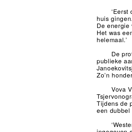
‘Eerst
huis gingen
De energie 
Het was een 
helemaal.’
De pro
publieke aa
Janoekovits
Zo’n honder
Vova V
Tsjervonogr
Tijdens de p
een dubbel 
‘Weste
ingegeven d