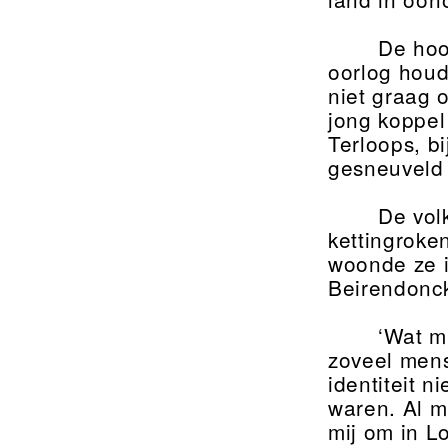
De hoo
oorlog houd
niet graag o
jong koppel
Terloops, b
gesneuveld 
De vol
kettingroke
woonde ze i
Beirendonck
‘Wat m
zoveel mens
identiteit 
waren. Al m
mij om in Lo