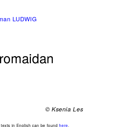
oman LUDWIG
Euromaidan
© Ksenia Les
d texts in English can be found
here
.