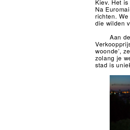
Kiev. Het i
Na Euromai
richten. We
die wilden v
Aan de
Verkoopprij
woonde’, ze
zolang je w
stad is uniek