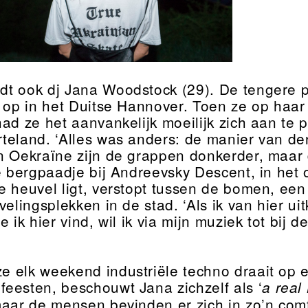
ndt ook dj Jana Woodstock (29). De tengere 
e op in het Duitse Hannover. Toen ze op haar
had ze het aanvankelijk moeilijk zich aan te 
teland. ‘Alles was anders: de manier van de
 Oekraïne zijn de grappen donkerder, maar dat
le bergpaadje bij Andreevsky Descent, in het
e heuvel ligt, verstopt tussen de bomen, ee
velingsplekken in de stad. ‘Als ik van hier uitki
e ik hier vind, wil ik via mijn muziek tot bij
ze elk weekend industriële techno draait op 
eesten, beschouwt Jana zichzelf als ‘
a real 
maar de mensen bevinden er zich in zo’n comf