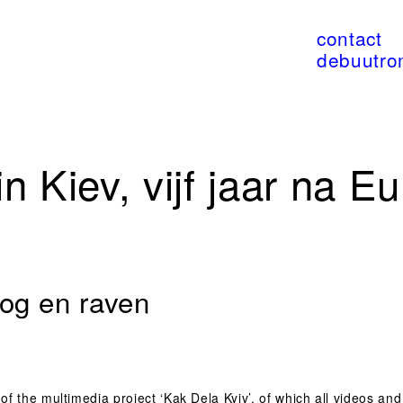
contact
debuutr
in Kiev, vijf jaar na 
 en raven
t of the multimedia project ‘Kak Dela Kyiv’, of which all videos an