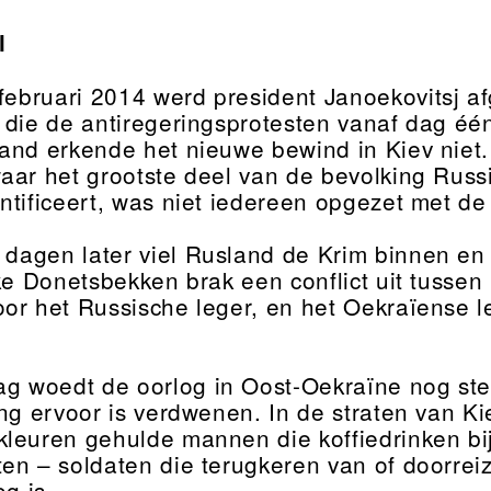
l
februari 2014 werd president Janoekovitsj af
 die de antiregeringsprotesten vanaf dag é
and erkende het nieuwe bewind in Kiev niet.
waar het grootste deel van de bevolking Russ
ntificeert, was niet iedereen opgezet met de
 dagen later viel Rusland de Krim binnen en 
jke Donetsbekken brak een conflict uit tussen
or het Russische leger, en het Oekraïense l
g woedt de oorlog in Oost-Oekraïne nog ste
ing ervoor is verdwenen. In de straten van Ki
leuren gehulde mannen die koffiedrinken bij
en – soldaten die terugkeren van of doorreiz
og is.