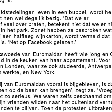
fdstedelingen leven in een bubbel, wordt h
t hen wel degelijk bezig. ‘Dat we er
f veel over praten, betekent niet dat we er n
 in het park. Zonet hebben ze besproken wat 
ij een halfleeg wijnkarton, wordt vermeld da
is. ‘Net op Facebook gelezen.’
kswoede van Euromaidan heeft wie jong en Oe
nd in de keuken van haar appartement. Voor ze
n Londen, waar ze ook studeerde, Antwerpe
 werkte, en New York.
ij van Euromaidan vooral is bijgebleven, is d
en op de been kan brengen’, zegt ze. ‘Vro
niet zo serieus. We waren zelfs beschaamd om
ijn vrienden wilden naar het buitenland ver
nden te blijven. Toen de protesten uitbraken,