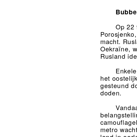
Bubbe
Op 22 
Porosjenko,
macht. Rusl
Oekraïne, 
Rusland ide
Enkele
het oosteli
gesteund do
doden.
Vandaa
belangstell
camouflagek
metro wacht
land in oorl