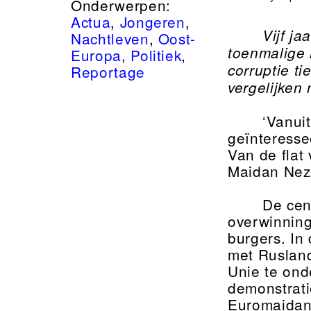
Onderwerpen:
Actua
,
Jongeren
,
Vijf j
Nachtleven
,
Oost-
toenmalige r
Europa
,
Politiek
,
corruptie t
Reportage
vergelijken 
‘Vanui
geïnteresse
Van de flat
Maidan Neza
De cent
overwinning
burgers. In
met Rusland
Unie te ond
demonstrat
Euromaidan