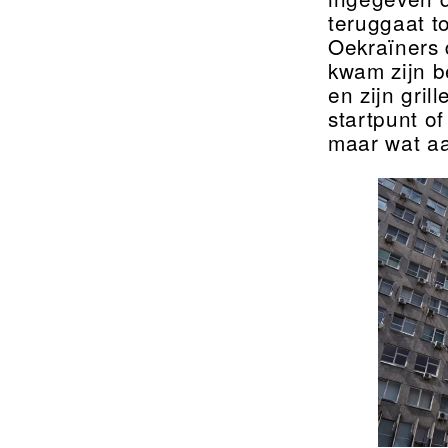
teruggaat t
Oekraïners
kwam zijn b
en zijn gri
startpunt o
maar wat aa