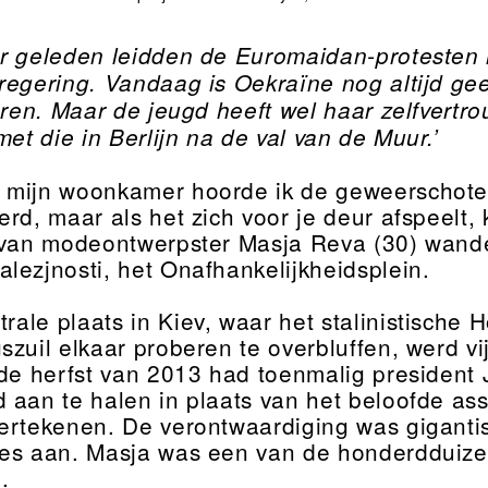
aar geleden leidden de Euromaidan-protesten i
egering. Vandaag is Oekraïne nog altijd gee
ieren. Maar de jeugd heeft wel haar zelfvert
met die in Berlijn na de val van de Muur.’
t mijn woonkamer hoorde ik de geweerschoten
erd, maar als het zich voor je deur afspeelt
 van modeontwerpster Masja Reva (30) wandel
lezjnosti, het Onafhankelijkheidsplein.
rale plaats in Kiev, waar het stalinistische
szuil elkaar proberen te overbluffen, werd vi
 de herfst van 2013 had toenmalig president
 aan te halen in plaats van het beloofde as
ertekenen. De verontwaardiging was gigantis
ies aan. Masja was een van de honderdduiz
.