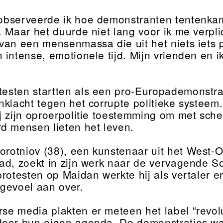
 observeerde ik hoe demonstranten tentenka
. Maar het duurde niet lang voor ik me verpl
van een mensenmassa die uit het niets iets 
intense, emotionele tijd. Mijn vrienden en i
testen startten als een pro-Europademonstra
nklacht tegen het corrupte politieke systeem.
j zijn oproerpolitie toestemming om met sch
d mensen lieten het leven.
orotniov (38), een kunstenaar uit het West-O
ad, zoekt in zijn werk naar de vervagende S
rotesten op Maidan werkte hij als vertaler en
gevoel aan over.
rse media plakten er meteen het label “revolu
oor hun eigen agenda. De demonstraties wa