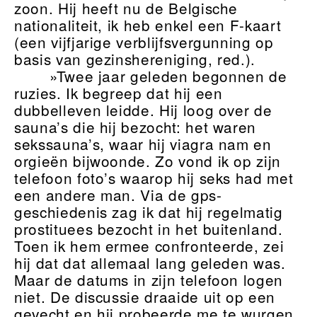
zoon. Hij heeft nu de Belgische
nationaliteit, ik heb enkel een F-kaart
(een vijfjarige verblijfsvergunning op
basis van gezinshereniging, red.).
»Twee jaar geleden begonnen de
ruzies. Ik begreep dat hij een
dubbelleven leidde. Hij loog over de
sauna’s die hij bezocht: het waren
sekssauna’s, waar hij viagra nam en
orgieën bijwoonde. Zo vond ik op zijn
telefoon foto’s waarop hij seks had met
een andere man. Via de gps-
geschiedenis zag ik dat hij regelmatig
prostituees bezocht in het buitenland.
Toen ik hem ermee confronteerde, zei
hij dat dat allemaal lang geleden was.
Maar de datums in zijn telefoon logen
niet. De discussie draaide uit op een
gevecht en hij probeerde me te wurgen,