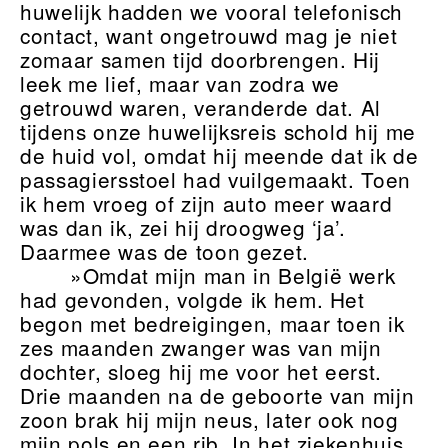
huwelijk hadden we vooral telefonisch
contact, want ongetrouwd mag je niet
zomaar samen tijd doorbrengen. Hij
leek me lief, maar van zodra we
getrouwd waren, veranderde dat. Al
tijdens onze huwelijksreis schold hij me
de huid vol, omdat hij meende dat ik de
passagiersstoel had vuilgemaakt. Toen
ik hem vroeg of zijn auto meer waard
was dan ik, zei hij droogweg ‘ja’.
Daarmee was de toon gezet.
»Omdat mijn man in België werk
had gevonden, volgde ik hem. Het
begon met bedreigingen, maar toen ik
zes maanden zwanger was van mijn
dochter, sloeg hij me voor het eerst.
Drie maanden na de geboorte van mijn
zoon brak hij mijn neus, later ook nog
mijn pols en een rib. In het ziekenhuis