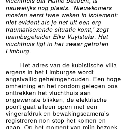
vluchthuis dat Humo bezocht, is
nauwelijks nog plaats. ‘Nieuwkomers
moeten eerst twee weken in isolement:
niet evident als je net uit een erg
traumatiserende situatie komt,’ zegt
teambegeleider Elke Vuylsteke. Het
vluchthuis ligt in het zwaar getrofen
Limburg.
Het adres van de kubistische villa
ergens in het Limburgse wordt
angstvallig geheimgehouden. Een hoge
omheining en het rondom gelegen bos
onttrekken het vluchthuis aan
ongewenste blikken, de elektrische
poort gaat alleen open met een
vingerafdruk en bewakingscamera’s
registreren non-stop het komen en
gaan. Op het moment van mijn bezoek