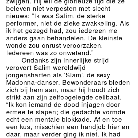
zwijgen. Hij wil de glorieuze tijd die ze
beleven niet verpesten met slecht
nieuws: “Ik was Salim, de sterke
performer, niet de zieke zwakkeling. Als
ik het gezegd had, zou iedereen me
anders gaan behandelen. De kleinste
wonde zou onrust veroorzaken.
Iedereen was zo onwetend.”
Ondanks zijn innerlijke strijd
verovert Salim wereldwijd
jongensharten als ‘Slam’, de sexy
Madonna-danser. Bewonderaars bieden
zich bij hem aan, maar hij houdt zich
strikt aan zijn zelfopgelegde celibaat.
“Ik kon iemand de dood injagen door
ermee te slapen; die gedachte vormde
echt een mentale blokkade. Af en toe
een kus, misschien een handjob hier en
daar, maar verder ging ik niet. Ik had