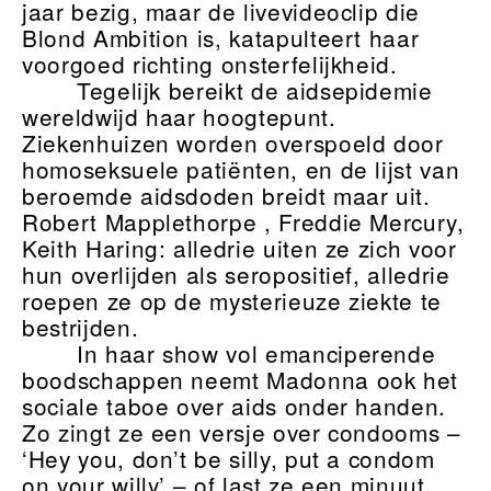
jaar bezig, maar de livevideoclip die
Blond Ambition is, katapulteert haar
voorgoed richting onsterfelijkheid.
Tegelijk bereikt de aidsepidemie
wereldwijd haar hoogtepunt.
Ziekenhuizen worden overspoeld door
homoseksuele patiënten, en de lijst van
beroemde aidsdoden breidt maar uit.
Robert Mapplethorpe , Freddie Mercury,
Keith Haring: alledrie uiten ze zich voor
hun overlijden als seropositief, alledrie
roepen ze op de mysterieuze ziekte te
bestrijden.
In haar show vol emanciperende
boodschappen neemt Madonna ook het
sociale taboe over aids onder handen.
Zo zingt ze een versje over condooms –
‘Hey you, don’t be silly, put a condom
on your willy’ – of last ze een minuut