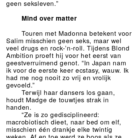
geen seksleven.”
Mind over matter
Touren met Madonna betekent voor
Salim misschien geen seks, maar wel
veel drugs en rock-’n-roll. Tijdens Blond
Ambition proeft hij voor het eerst van
geestverruimend genot. “In Japan nam
ik voor de eerste keer ecstasy, wauw. Ik
had me nog nooit zo vrij en vrolijk
gevoeld.”
Terwijl haar dansers los gaan,
houdt Madge de touwtjes strak in
handen.
“Ze is zo gedisciplineerd:
macrobiotisch dieet, naar bed om elf,
misschien één drankje elke twintig
weken. Af en toe werd ze boos als ze