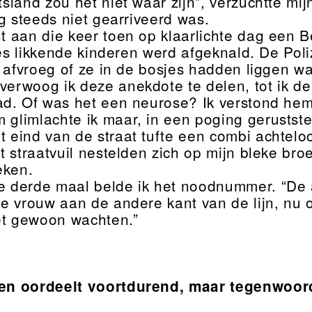
itsland zou het niet waar zijn”, verzuchtte m
og steeds niet gearriveerd was.
t aan die keer toen op klaarlichte dag een Be
jes likkende kinderen werd afgeknald. De Poli
e afvroeg of ze in de bosjes hadden liggen w
verwoog ik deze anekdote te delen, tot ik d
d. Of was het een neurose? Ik verstond hem
 glimlachte ik maar, in een poging gerustste
 eind van de straat tufte een combi achteloo
t straatvuil nestelden zich op mijn bleke bro
eken.
e derde maal belde ik het noodnummer. “De 
e vrouw aan de andere kant van de lijn, nu o
t gewoon wachten.”
en oordeelt voortdurend, maar tegenwoord