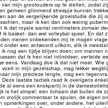
van mijn grootouders op te stellen, zodat zi
een gemeen glimmend streepje kunnen trekken
en aan de vergelijkende groeistudie die zij 
sschien, maar ik ken dan ook weinig pubermei
at ik dat royale aantal centimeters zomaar de
f ik basket- dan wel volleybal speel. En dat 
eden menen onbekenden mij te mogen vragen h
et onder een antwoord uitkom, slik ik meestal
 ik nog een tijdje blijven doen; om mannen ni
passen dat ik hen niet intimideer, vertelde 
ge eens. Vandaag doe ik dat niet meer. Wie ga
in voelt in mijn gezelschap, mag lekker wegbli
naar mijn precieze lengte, mag een tegenvraa
 Deze laatste tactiek raad ik overigens enkel
de al eens een knokpartij in de damestoilet
ijk is het simpel: een lichaam dat buiten de
 om vrolijk commentaar te spuien, de eigen on
opmerkingen over, onder andere, het uiterl