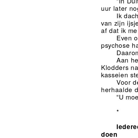
“In Du
uur later n
Ik dach
van zijn ijs
af dat ik m
Even o
psychose ha
Daarom
Aan het
Klodders na
kasseien st
Voor d
herhaalde d
“U moe
*
Iedere
doen