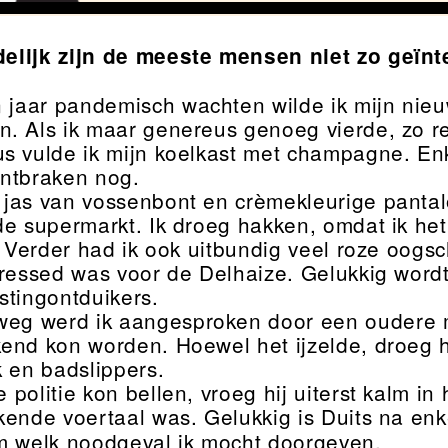
delijk zijn de meeste mensen niet zo geïn
 jaar pandemisch wachten wilde ik mijn nieuw
. Als ik maar genereus genoeg vierde, zo re
s vulde ik mijn koelkast met champagne. Enke
ntbraken nog.
n jas van vossenbont en crèmekleurige panta
de supermarkt. Ik droeg hakken, omdat ik h
n. Verder had ik ook uitbundig veel roze oog
dressed was voor de Delhaize. Gelukkig wordt
stingontduikers.
eg werd ik aangesproken door een oudere 
end kon worden. Hoewel het ijzelde, droeg 
k en badslippers.
e politie kon bellen, vroeg hij uiterst kalm in
kende voertaal was. Gelukkig is Duits na enk
m welk noodgeval ik mocht doorgeven.