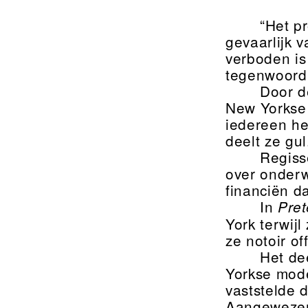
“Het p
gevaarlijk 
verboden is
tegenwoordi
Door de
New Yorkse s
iedereen he
deelt ze gul
Regiss
over onderw
financiën d
In
Pret
York terwij
ze notoir off
Het de
Yorkse mode
vaststelde 
Aangewezen