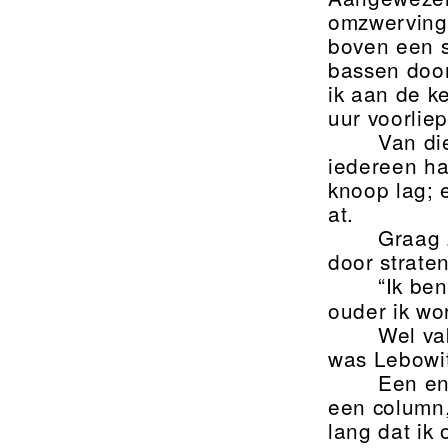
omzwervinge
boven een s
bassen door
ik aan de ke
uur voorliep
Van die
iedereen ha
knoop lag; 
at.
Graag 
door strate
“Ik ben
ouder ik wo
Wel va
was Lebowit
Een en
een column,
lang dat ik