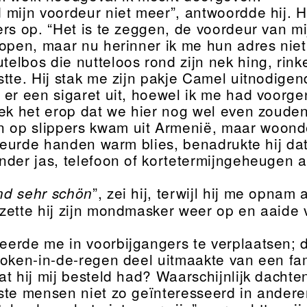
d mijn voordeur niet meer”, antwoordde hij. 
ers op. “Het is te zeggen, de voordeur van mi
kopen, maar nu herinner ik me hun adres niet
telbos die nutteloos rond zijn nek hing, rinkel
stte. Hij stak me zijn pakje Camel uitnodigen
te er een sigaret uit, hoewel ik me had voorg
eek het erop dat we hier nog wel even zouden
 op slippers kwam uit Armenië, maar woonde al
rkleurde handen warm blies, benadrukte hij da
nder jas, telefoon of kortetermijngeheugen a
”, zei hij, terwijl hij me opnam
nd sehr schön
zette hij zijn mondmasker weer op en aaide v
beerde me in voorbijgangers te verplaatsen; d
roken-in-de-regen deel uitmaakte van een fam
t hij mij besteld had? Waarschijnlijk dachten
ste mensen niet zo geïnteresseerd in andere