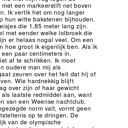
j met een markeerstift net boven
. Ik vertik het om nog langer
op hun witte bakstenen bijhouden.
sjes die 1,85 meter lang zijn.
el met eender welke lolbroek die
zijn er helaas nogal veel. Om een
oe groot ik eigenlijk ben. Als ik
 een paar centimeters in.
et af te schrikken. Ik moet
een oudere man mij als
at zeuren over het feit dat hij of
jven. Wie hardnekkig blijft
g over zijn of haar gewicht
 als laatste redmiddel aan, want
ten van een Weense nachtclub.
 zogezegde norm valt, vormt geen
tsteltenis op te dringen. De
ijk van de olympische