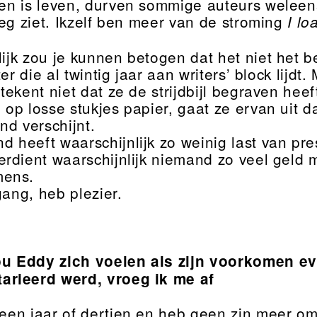
ven is leven, durven sommige auteurs weleens
eg ziet. Ikzelf ben meer van de stroming
I loa
ijk zou je kunnen betogen dat het niet het be
ter die al twintig jaar aan writers’ block lijd
tekent niet dat ze de strijdbijl begraven he
op losse stukjes papier, gaat ze ervan uit d
nd verschijnt.
d heeft waarschijnlijk zo weinig last van pre
rdient waarschijnlijk niemand zo veel geld 
mens.
gang, heb plezier.
u Eddy zich voelen als zijn voorkomen ev
rieerd werd, vroeg ik me af
 een jaar of dertien en heb geen zin meer o