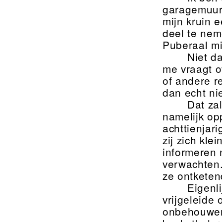
garagemuur 
mijn kruin 
deel te nem
Puberaal mi
Niet d
me vraagt o
of andere r
dan echt ni
Dat zal
namelijk op
achttienjari
zij zich kle
informeren 
verwachten.
ze ontketen
Eigenl
vrijgeleide
onbehouwen 