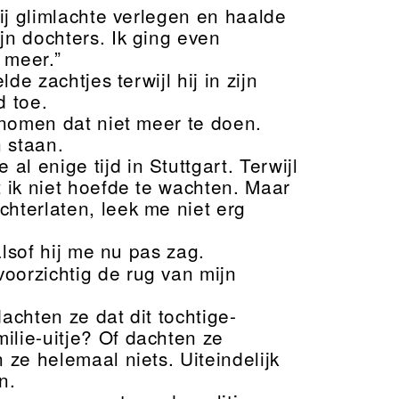
Hij glimlachte verlegen en haalde
jn dochters. Ik ging even
 meer.”
de zachtjes terwijl hij in zijn
d toe.
enomen dat niet meer te doen.
 staan.
 enige tijd in Stuttgart. Terwijl
t ik niet hoefde te wachten. Maar
chterlaten, leek me niet erg
 alsof hij me nu pas zag.
oorzichtig de rug van mijn
achten ze dat dit tochtige-
ilie-uitje? Of dachten ze
 ze helemaal niets. Uiteindelijk
n.