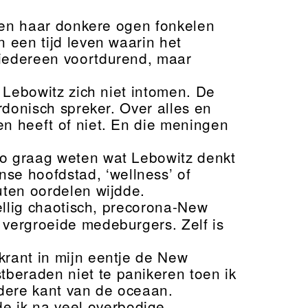
, en haar donkere ogen fonkelen
n een tijd leven waarin het
 iedereen voortdurend, maar
n Lebowitz zich niet intomen. De
ardonisch spreker. Over alles en
en heeft of niet. En die meningen
zo graag weten wat Lebowitz denkt
e hoofdstad, ‘wellness’ of
uten oordelen wijdde.
llig chaotisch, precorona-New
 vergroeide medeburgers. Zelf is
krant in mijn eentje de New
beraden niet te panikeren toen ik
dere kant van de oceaan.
 ik na veel overbodige