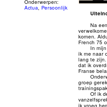
Onderwerpen:
Actua
,
Persoonlijk
Uitein
Na een
verwelkomen
komen. Aldu
French 75 o
In mij
ik me naar 
lang te zij
dat ik over
Franse bela
Onderw
groep gerek
trainingspa
Of ik d
vanzelfspre
ik vroeg he