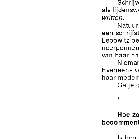
Schrij
als lijdensw
.
written
Natuurl
een schrijfs
Lebowitz be
neerpennen 
van haar ha
Nieman
Eveneens ve
haar mede
Ga je 
*
Hoe zo
becommenta
Ik ben