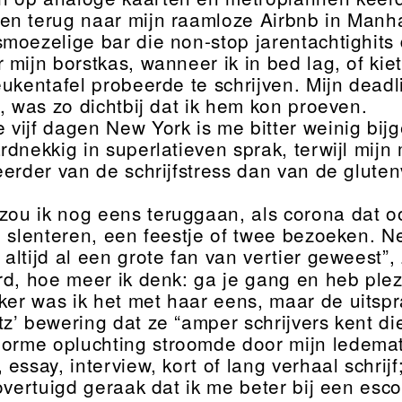
n terug naar mijn raamloze Airbnb in Manha
moezelige bar die non-stop jarentachtighits
 mijn borstkas, wanneer ik in bed lag, of ki
ukentafel probeerde te schrijven. Mijn deadli
, was zo dichtbij dat ik hem kon proeven.
 vijf dagen New York is me bitter weinig bij
rdnekkig in superlatieven sprak, terwijl mij
eerder van de schrijfstress dan van de gluten
zou ik nog eens teruggaan, als corona dat ooi
n slenteren, een feestje of twee bezoeken. Ne
 altijd al een grote fan van vertier geweest”,
rd, hoe meer ik denk: ga je gang en heb plezi
ker was ik het met haar eens, maar de uitsp
z’ bewering dat ze “amper schrijvers kent die
orme opluchting stroomde door mijn ledemate
 essay, interview, kort of lang verhaal schri
 overtuigd geraak dat ik me beter bij een es