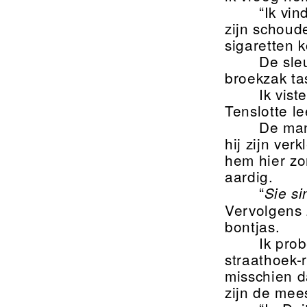
“Ik vin
zijn schoud
sigaretten 
De sleu
broekzak ta
Ik vis
Tenslotte l
De man
hij zijn ve
hem hier zo
aardig.
“
Sie si
Vervolgens 
bontjas.
Ik pro
straathoek-
misschien da
zijn de mee