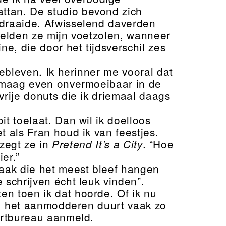
ttan. De studio bevond zich
 draaide. Afwisselend daverden
etelden ze mijn voetzolen, wanneer
ne, die door het tijdsverschil zes
gebleven. Ik herinner me vooral dat
n maag even onvermoeibaar in de
vrije donuts die ik driemaal daags
t toelaat. Dan wil ik doelloos
t als Fran houd ik van feestjes.
 zegt ze in
. “Hoe
Pretend It’s a City
er.”
raak die het meest bleef hangen
 schrijven écht leuk vinden”.
n toen ik dat hoorde. Of ik nu
jf; het aanmodderen duurt vaak zo
cortbureau aanmeld.