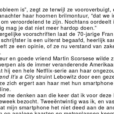
robleem is”, zegt ze terwijl ze vooroverbuigt
vanachter haar hoornen brilmontuur, “dat we i
 om veroordelend te zijn. Nochtans oordeelt
g mag je dat niet meer hardop doen.”
rgelijke voorschriften laat de 70-jarige Fra
chrijfster is een uiterst begaafd, heerlijk s
eft ze een opinie, of ze nu verstand van zak
.
eur en goede vriend Martin Scorsese wilde 
erpen als de immer veranderende Amerikaans
at hij een hele Netflix-serie aan haar ongezo
struint Lebowitz door een geze
end It’s a City
l ze zich ergert aan haar met hun smartphone
line.
ed me denken aan die keer dat ik voor deze 
week bezocht. Tweeëntwintig was ik, en vast
dat mijn smartphone het niet deed aan de an
 op analoge kaarten en metroplannen keerde