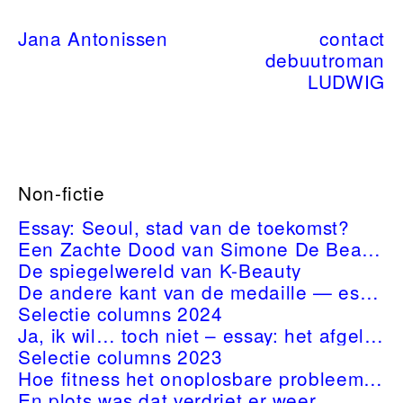
Jana Antonissen
contact
debuutroman
LUDWIG
Non-fictie
Essay: Seoul, stad van de toekomst?
Een Zachte Dood van Simone De Beauvoir – schrijven over rouw
De spiegelwereld van K-Beauty
De andere kant van de medaille — essay over polyamorie
Selectie columns 2024
Ja, ik wil… toch niet – essay: het afgelaste huwelijk
Selectie columns 2023
Hoe fitness het onoplosbare probleem van de dood wil herdefiniëren
En plots was dat verdriet er weer