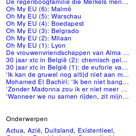
De regenboogfamilie die Merkels mening veranderde
Oh My EU (6): Malmö
Oh My EU (5): Warschau
Oh My EU (4): Boedapest
Oh My EU (3): Belgrado
Oh My EU (2): Milaan
Oh My EU (1): Lyon
De vrouwenvriendschappen van Alma Mathijsen
30 jaar xtc in België (2): chemisch geluk voor iedereen!
30 jaar xtc in België (1): de euforie van de jaren 90
‘Ik kan de gruwel nog altijd niet aan mijn vader linken’
Mohamed El Bachiri: ‘Ik ben niet bang voor nieuwe aanslagen. Een deel van mij ís al dood.’
‘Zonder Madonna zou ik er niet meer zijn’
‘Wanneer we nu samen rijden, zit mijn vader aan het stuur en ik op de plaats van mijn moeder. Mijn rijbewijs heb ik nog altijd niet gehaald’
Onderwerpen
Actua
,
Azië
,
Duitsland
,
Existentieel
,