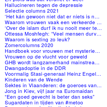
Hallucineren tegen de depressie
Selectie columns 2021
‘Het kán gewoon niet dat er niets is na de dood’
Waarom vrouwen vaak een verkeerde diagnose krijgen
‘Over de islam durf ik nu nooit meer te schrijven’
Ottessa Moshfegh: “Veel mensen durven niet voor hun eenzaamheid uit te komen”
Waarom is sexting zo leuk?
Zomercolumns 2020
Handboek voor vrouwen met mysterieuze kwalen
Vrouwen op de vlucht voor geweld
GHB wordt langzamerhand mainstream, hoe gevaarlijk is dat?
Dwangadoptie in de DDR
Voormalig Stasi-generaal Heinz Engelhardt: “Een cachot is nu eenmaal geen kuuroord”
Kinderen van de Wende
Sektes in Vlaanderen: de goeroes van yoga en wellness
Jong in Kiev, vijf jaar na Euromaidan
“Een goed gevecht is beter dan seks”
Sugardaten in tijden van #metoo